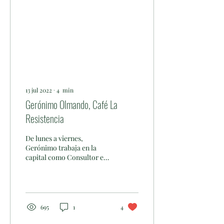
13 jul 2022
∙
4
min
Gerónimo Olmando, Café La
Resistencia
De lunes a viernes,
Gerónimo trabaja en la
capital como Consultor en
Asuntos Públicos y los fines
de semana se cambia el
traje y la...
695
1
4