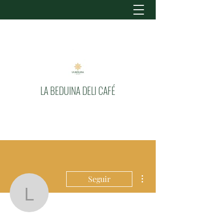
LA BEDUINA DELI CAFÉ
Más acciones
Seguir
labeduinacafe
Administrador