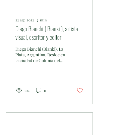
22 ago 2022
∙
7
min
Diego Bianchi ( Bianki ), artista
visual, escritor y editor
Diego Bianchi (Bianki). La
Plata, Argentina. Reside en
la ciudad de Colonia del
Sacramento desde 1999. Es
autor de libros ilustrados
y...
102
0