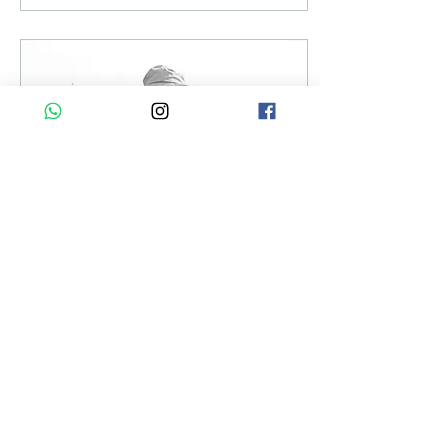
21 mar 2022
∙
2
min
Jorge y Cristina, La Primavera
A pocos kilómetros del
Centro de Colonia del
Sacramento, se encuentra
la Finca La Primavera,
fundada hace casi 20 años