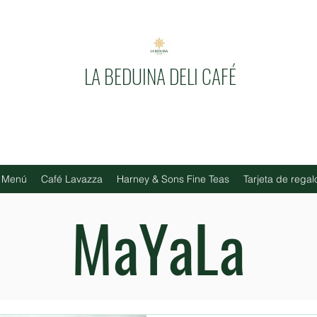
LA BEDUINA DELI CAFÉ
Menú
Café Lavazza
Harney & Sons Fine Teas
Tarjeta de regal
MaYaLa