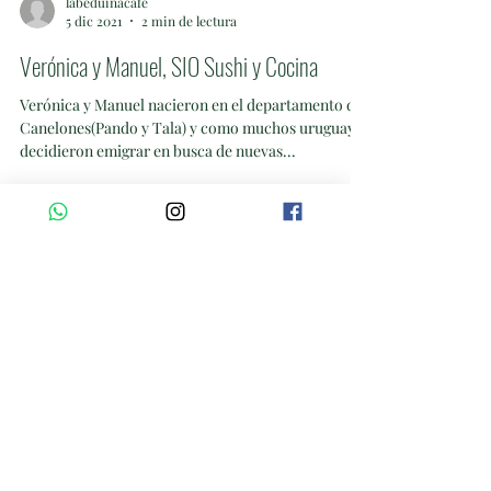
labeduinacafe
5 dic 2021
2 min de lectura
Verónica y Manuel, SIO Sushi y Cocina
Verónica y Manuel nacieron en el departamento de
Canelones(Pando y Tala) y como muchos uruguayos
decidieron emigrar en busca de nuevas...
Enviar
+598 92 501 916
©2020 por La Beduina Deli Café. Creada con Wix.com