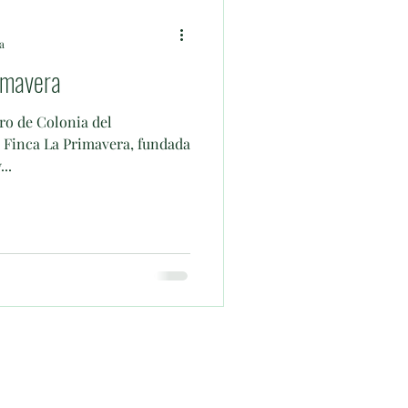
a
rimavera
ro de Colonia del
 Finca La Primavera, fundada
..