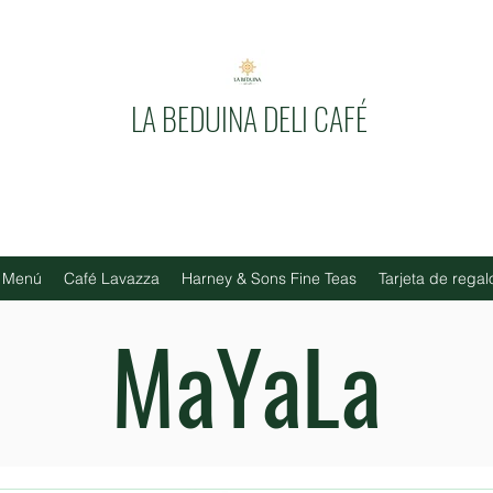
LA BEDUINA DELI CAFÉ
Menú
Café Lavazza
Harney & Sons Fine Teas
Tarjeta de regal
MaYaLa