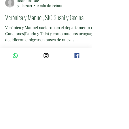
labeduinacafe
5 dic 2021
2 min de lectura
Verónica y Manuel, SIO Sushi y Cocina
Verónica y Manuel nacieron en el departamento de
Canelones(Pando y Tala) y como muchos uruguayos
decidieron emigrar en busca de nuevas...
Enviar
+598 92 501 916
©2020 por La Beduina Deli Café. Creada con Wix.com